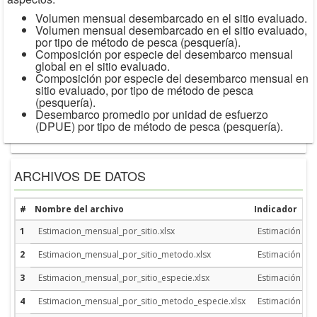
Volumen mensual desembarcado en el sitio evaluado.
Volumen mensual desembarcado en el sitio evaluado,
por tipo de método de pesca (pesquería).
Composición por especie del desembarco mensual
global en el sitio evaluado.
Composición por especie del desembarco mensual en
sitio evaluado, por tipo de método de pesca
(pesquería).
Desembarco promedio por unidad de esfuerzo
(DPUE) por tipo de método de pesca (pesquería).
ARCHIVOS DE DATOS
#
Nombre del archivo
Indicador
1
Estimacion_mensual_por_sitio.xlsx
Estimación men
2
Estimacion_mensual_por_sitio_metodo.xlsx
Estimación me
3
Estimacion_mensual_por_sitio_especie.xlsx
Estimación men
4
Estimacion_mensual_por_sitio_metodo_especie.xlsx
Estimación men