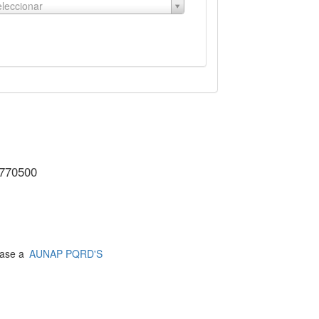
leccionar
3770500
jase a
AUNAP PQRD'S